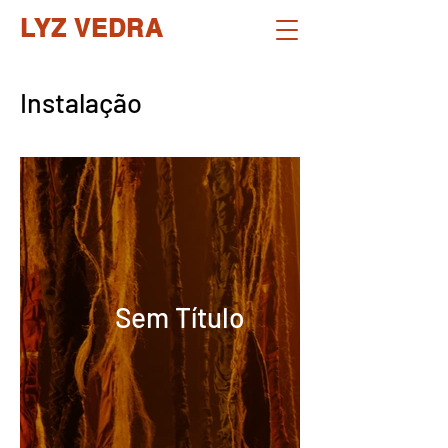
LYZ VEDRA
Instalação
Sem Título