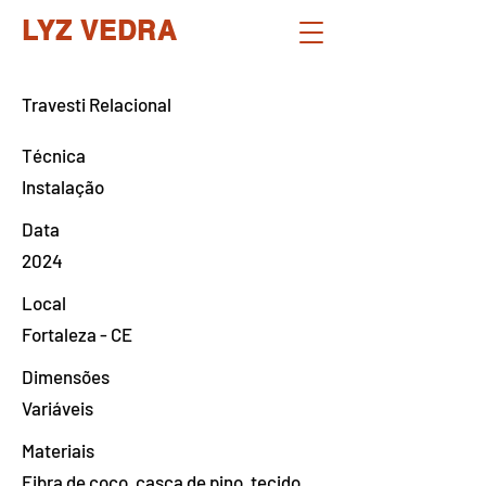
LYZ VEDRA
Travesti Relacional
Técnica
Instalação
Data
2024
Local
Fortaleza - CE
Dimensões
Variáveis
Materiais
Fibra de coco, casca de pino, tecido,