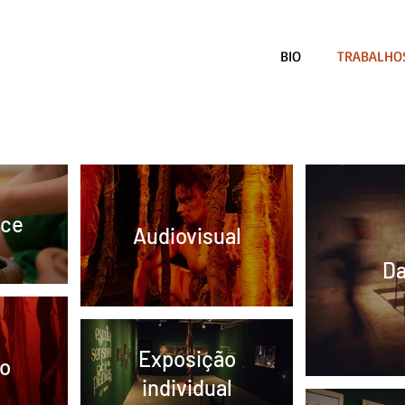
BIO
TRABALHO
nce
Audiovisual
D
Exposição
ão
individual