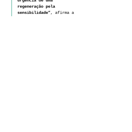
urgência de uma 
regeneração pela 
sensibilidade”
, afirma a 
artista.
SOBRE A ARTISTA
Lyz Vedras é artista-
pesquisadora das artes do 
corpo e travesti.
 Nascida em 
Maracanaú, na região 
metropolitana de Fortaleza, 
Vedra produz conhecimento 
por meio de um pensamento 
sensível em artes e desenvolve 
pesquisas a partir do eixo 
corpo-arte-natureza, nas quais 
propõe discussões étcio-